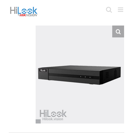
Ski
t
conten