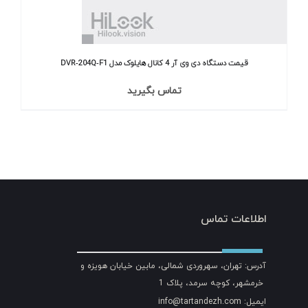
قیمت دستگاه دی وی آر 4 کانال هایلوک مدل DVR‐204Q‐F1
تماس بگیرید
اطلاعات تماس
آدرس: تهران، سهروردی شمالی، مابین خیابان هویزه و
خرمشهر، کوچه سرمد، پلاک 1
ایمیل: info@tartandezh.com