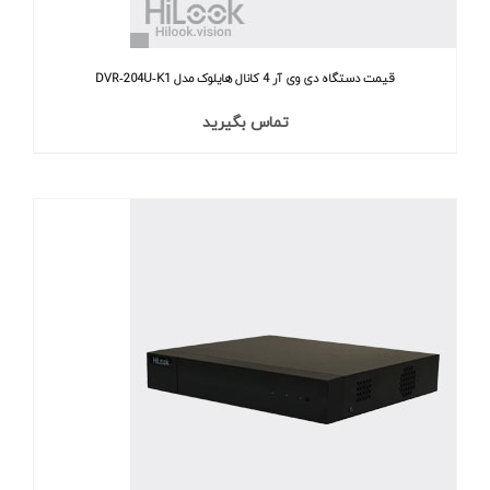
قیمت دستگاه دی وی آر 4 کانال هایلوک مدل DVR‐204U‐K1
تماس بگیرید