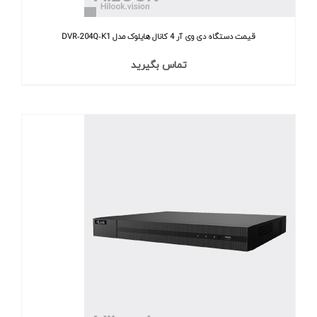
قیمت دستگاه دی وی آر 4 کانال هایلوک مدل DVR‐204Q‐K1
تماس بگیرید