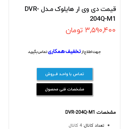
قیمت دی وی ار هایلوک مـدل DVR-
204Q-M1
۳,۵۹۰,۴۰۰
تومان
تخفیف همکاری
جهت اطلاع از
تماس بگیرید
تمـاس با واحـد فــروش
مشخصات فنی محصول
مشخصات DVR-204Q-M1
تعداد کانال:
4 کانال