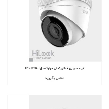
قیمت دوربین 2 مگاپیکسلی هایلوک مدل IPC‐T220‐H
تماس بگیرید