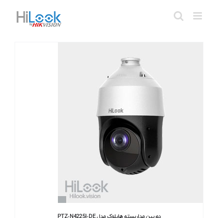
Ski
t
conten
دوربین مداربسته هایلوک مدل PTZ‐N4225I‐DE