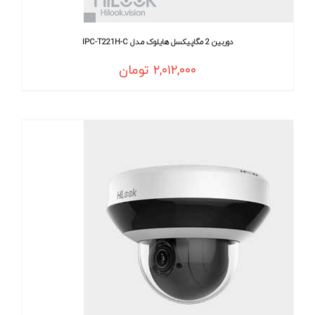
دوربین 2 مگاپیکسل هایلوک مـدل IPC-T221H-C
۲,۰۱۲,۰۰۰
تومان