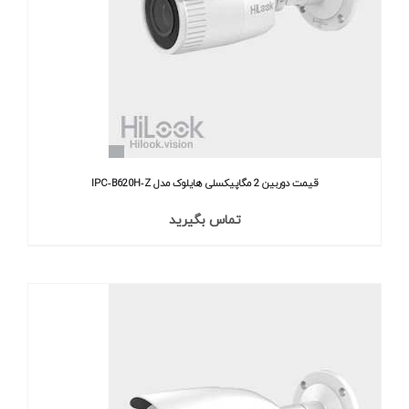
قیمت دوربین 2 مگاپیکسلی هایلوک مدل IPC‐B620H‐Z
تماس بگیرید