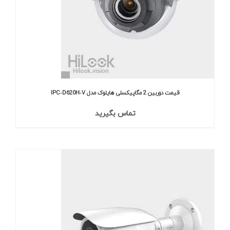
قیمت دوربین 2 مگاپیکسلی هایلوک مدل IPC‐D620H‐V
تماس بگیرید