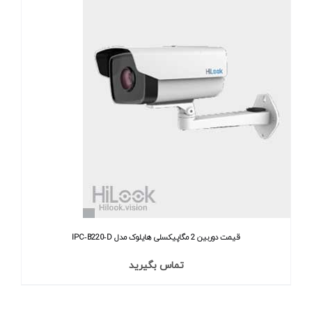
قیمت دوربین 2 مگاپیکسلی هایلوک مدل IPC‐B220‐D
تماس بگیرید