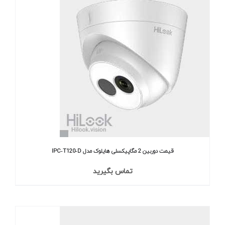
قیمت دوربین 2 مگاپیکسلی هایلوک مدل IPC‐T120‐D
تماس بگیرید