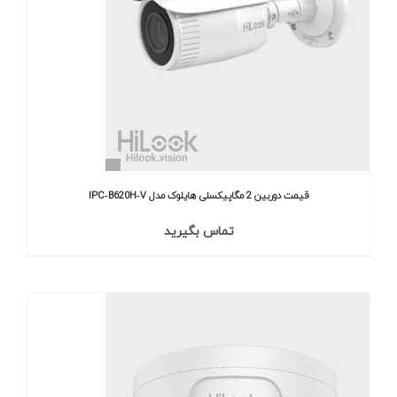
قیمت دوربین 2 مگاپیکسلی هایلوک مدل IPC‐B620H‐V
تماس بگیرید