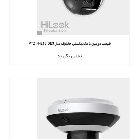
قیمت دوربین 2 مگاپیکسلی هایلوک مدل PTZ‐N4215‐DE3
تماس بگیرید