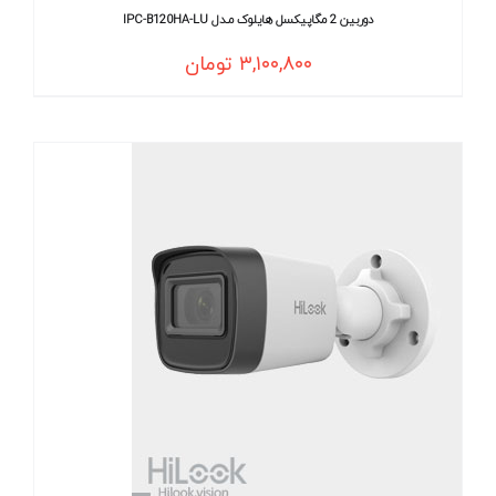
دوربین 2 مگاپیکسل هایلوک مـدل IPC-B120HA-LU
۳,۱۰۰,۸۰۰
تومان