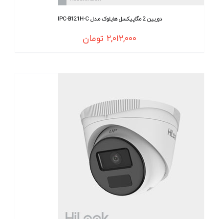
دوربین 2 مگاپیکسل هایلوک مـدل IPC-B121H-C
۲,۰۱۲,۰۰۰
تومان