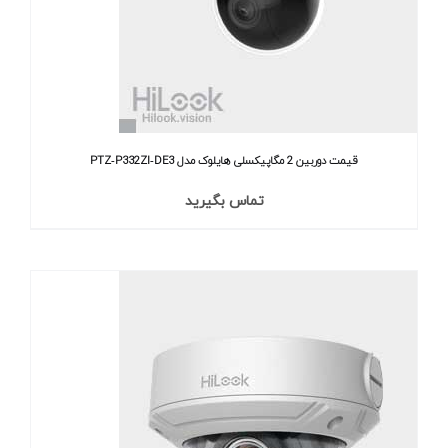
قیمت دوربین 2 مگاپیکسلی هایلوک مدل PTZ‐P332ZI‐DE3
تماس بگیرید