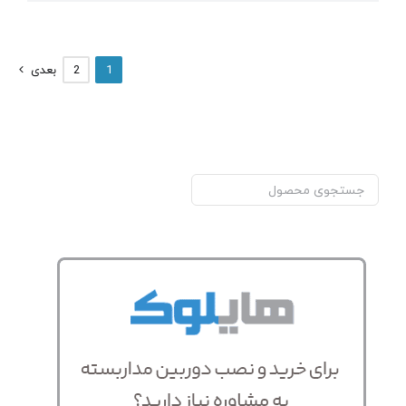
1
2
بعدی
جستجو