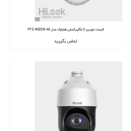
قیمت دوربین 2 مگاپیکسلی هایلوک مدل PTZ‐N5225I‐AE
تماس بگیرید