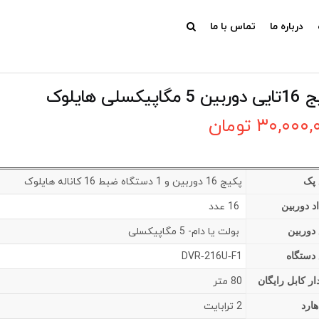
درباره ما
تماس با ما
 مگاپیکسلی هایلوک
۳۰,۰۰۰,
تومان
پکیج 16 دوربین و 1 دستگاه ضبط 16 کاناله هایلوک
 پک
16 عدد
د دوربین
بولت یا دام- 5 مگاپیکسلی
دوربین
DVR‐216U‐F1
دستگاه
80 متر
ر کابل رایگان
2 ترابایت
هارد