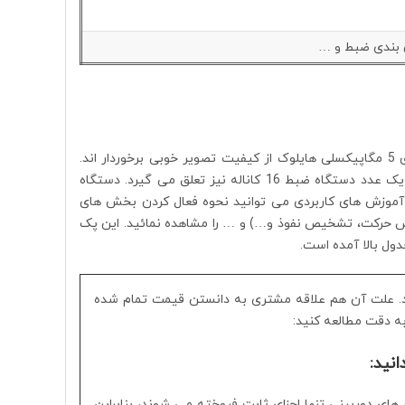
ن بندی ضبط و …
پک 16تایی دوربین هایلوک شامل دوربین های 5 مگاپیکسلی است. دوربین های 5 مگاپیکسلی هایلوک از کیفیت تصویر خوبی برخوردار اند.
دوربین ها تماما دارای ویژگی دید در شب هستند. همچنین به همراه دوربین ها یک عدد دستگاه ضبط 16 کاناله نیز تعلق می گیرد. دستگاه
 آموزش های کاربردی می توانید نحوه فعال کردن بخش های
 حرکت، تشخیص نفوذ و…) و … را مشاهده نمائید. این پک
دول بالا آمده است.
. علت آن هم علاقه مشتری به دانستن قیمت تمام شده
به دقت مطالعه کنید:
ی دوربینی تنها اجزای ثابت فروخته می شوند، بنابراین