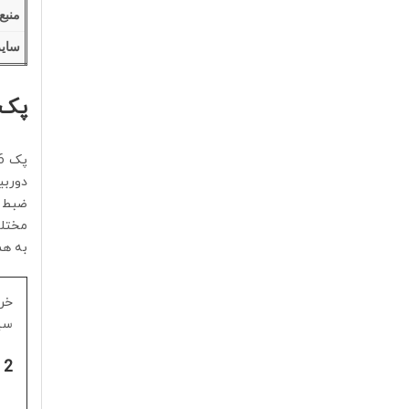
منبع
سایر
پک 16تایی دوربین ه
ضبط ا
مختلف
به هم
خر
سیس
2 نکته که قبل از خرید پکیج دوربین مداربسته هایلوک باید بدانید: