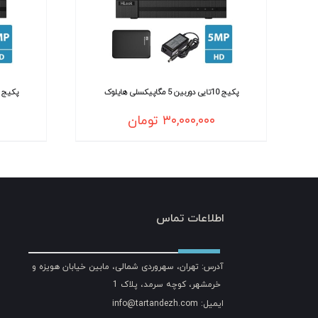
پکیج 10تایی دوربین 5 مگاپیکسلی هایلوک
پکیج 16تایی دوربین 2 مگاپیکسلی هایل
۳۰,۰۰۰,۰۰۰
تومان
اطلاعات تماس
آدرس: تهران، سهروردی شمالی، مابین خیابان هویزه و
خرمشهر، کوچه سرمد، پلاک 1
ایمیل: info@tartandezh.com