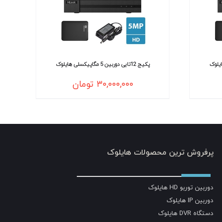
پکیج 12تایی دوربین 5 مگاپیکسلی هایلوک
۳۰,۰۰۰,۰۰۰
تومان
پرفروش ترین محصولات هایلوک
دوربین توربو HD هایلوک
دوربین IP هایلوک
دستگاه DVR هایلوک