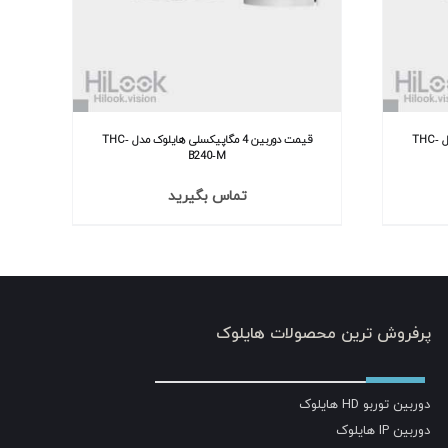
قیمت دوربین 2 مگاپیکسلی هایلوک مدل THC‐
قیمت دوربین 4 مگاپیکسلی هایلوک مدل THC‐
B240‐M
تماس بگیرید
پرفروش ترین محصولات هایلوک
دوربین توربو HD هایلوک
دوربین IP هایلوک