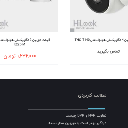
ل THC‐T140
B220‐M
تماس بگیرید
۱,۶۳۲,۰۰۰
تومان
مطالب کاربردی
تفاوت NVR و DVR چیست
دزدگیر بهتر است یا دوربین مدار بسته