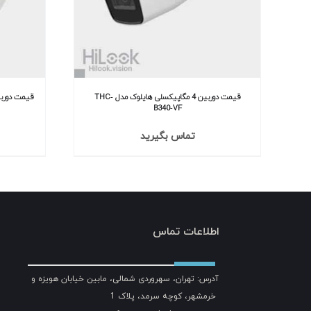
قیمت دوربین 4 مگاپیکسلی هایلوک مدل THC‐
قیمت دوربین 4 مگاپیکسلی هایلوک مد
B340‐VF
تماس بگیرید
اطلاعات تماس
آدرس: تهران، سهروردی شمالی، مابین خیابان هویزه و
خرمشهر، کوچه سرمد، پلاک 1