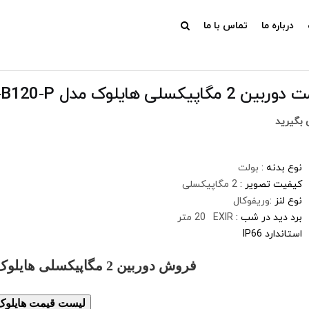
درباره ما
تماس با ما
ن 2 مگاپیکسلی هایلوک مدل THC‐B120‐P
بگیرید
نوع بدنه :
بولت
کیفیت تصویر :
2 مگاپیکسلی
نوع لنز :
وریفوکال
برد دید در شب :
EXIR
ه
20 متر
استاندارد IP66
فروش دوربین 2 مگاپیکسلی هایلوک مدل THC‐B120‐P
لیست قیمت هایلوک