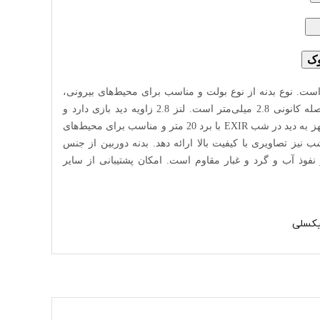
ک
وک
ل THC‐B120‐P یک دوربین 2 مگاپیکسلی با تکنولوژی توربو HD است. نوع بدنه از نوع بولت و مناسب برای محیط‌های بیرونی،
نصب روی دیوار، محیط‌های صنعتی، سوله‌ها و … است. لنز آن از نوع ثابت با فاصله کانونی 2.8 میلی‌متر است. لنز 2.8 زاویه دید بازی دارد و
مناسب برای فضاهای کوچک است. امکان زوم مکانیکی در لنز ثابت وجود ندارد. مجهز به دید در شب EXIR با برد 20 متر و مناسب برای محیط‌های
یا شب نیز تصاویری با کیفیت بالا ارائه دهد. بدنه دوربین از جنس
 نفوذ آب و گرد و غبار مقاوم است. امکان پشتیبانی از سایر