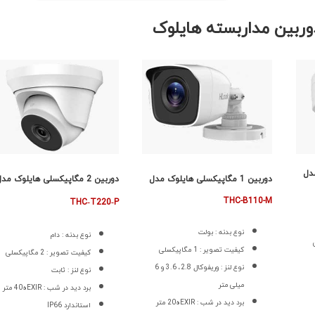
وربین مداربسته هایلوک
دل
دوربین 1 مگاپیکسلی هایلوک مدل
دوربین 2 مگاپیکسلی هایلوک مدل
THC-B110-M
THC‐T220‐P
نوع بدنه : بولت
نوع بدنه : دام
کیفیت تصویر : 1 مگاپیکسلی
کیفیت تصویر : 2 مگاپیکسلی
نوع لنز : وریفوکال 2.8، 3.6 و 6
نوع لنز : ثابت
میلی متر
برد دید در شب : EXIRه40 متر
برد دید در شب : EXIRه20 متر
استاندارد IP66