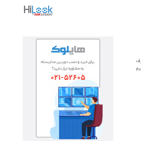
رف
رم