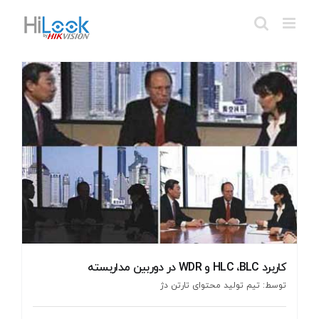
Ski
t
conten
کاربرد HLC ،BLC و WDR در دوربین مداربسته
توسط: تیم تولید محتوای تارتن دژ