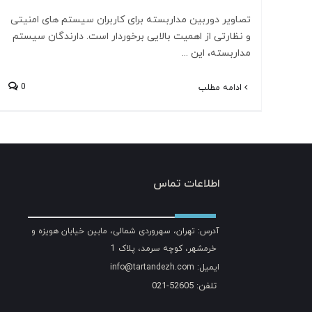
تصاویر دوربین مداربسته برای کاربران سیستم های امنیتی
و نظارتی از اهمیت بالایی برخوردار است. دارندگان سیستم
مداربسته، این ...
0
ادامه مطلب
اطلاعات تماس
آدرس: تهران، سهروردی شمالی، مابین خیابان هویزه و
خرمشهر، کوچه سرمد، پلاک 1
ایمیل: info@tartandezh.com
تلفن: 52605-021