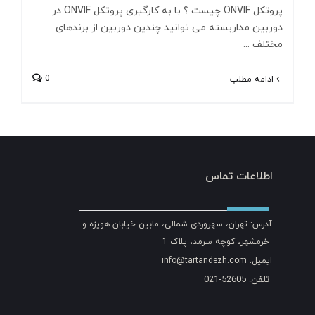
پروتکل ONVIF چیست ؟ با به کارگیری پروتکل ONVIF در
دوربین مداربسته می توانید چندین دوربین از برندهای
مختلف ...
0
ادامه مطلب
اطلاعات تماس
آدرس: تهران، سهروردی شمالی، مابین خیابان هویزه و
خرمشهر، کوچه سرمد، پلاک 1
ایمیل: info@tartandezh.com
تلفن: 52605-021