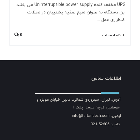
UPS مخفف کلمه Uninterruptible power supply می باشد.
این دستگاه به عنوان منبع تغذیه پشتیبان در لحظات
اضطراری عمل ...
0
ادامه مطلب
اطلاعات تماس
آدرس: تهران، سهروردی شمالی، مابین خیابان هویزه و
خرمشهر، کوچه سرمد، پلاک 1
ایمیل: info@tartandezh.com
تلفن: 52605-021