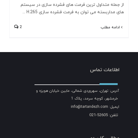
از جمله متداول ترین فرمت های فشرده سازی در سیستم
های مداربسته می توان به فرمت فشرده سازی H.265 ...
2
ادامه مطلب
اطلاعات تماس
آدرس: تهران، سهروردی شمالی، مابین خیابان هویزه و
خرمشهر، کوچه سرمد، پلاک 1
ایمیل: info@tartandezh.com
تلفن: 52605-021