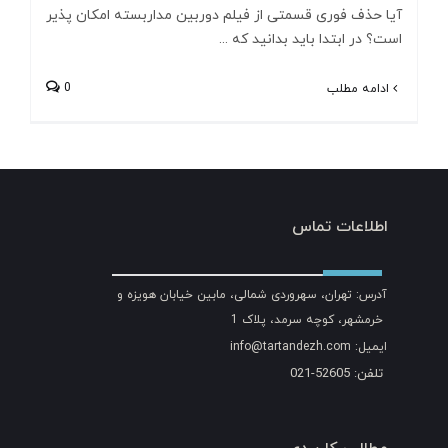
آیا حذف فوری قسمتی از فیلم دوربین مداربسته امکان پذیر
است؟ در ابتدا باید بدانید که ...
0
ادامه مطلب
اطلاعات تماس
آدرس: تهران، سهروردی شمالی، مابین خیابان هویزه و
خرمشهر، کوچه سرمد، پلاک 1
ایمیل: info@tartandezh.com
تلفن: 52605-021