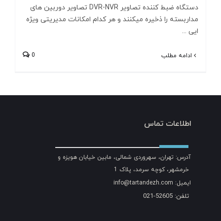
دستگاه ضبط کننده تصاویر DVR-NVR تصاویر دوربین های
مداربسته را ذخیره میکنند و هر کدام امکانات مدیریتی ویژه
ایی ...
0
ادامه مطلب
اطلاعات تماس
آدرس: تهران، سهروردی شمالی، مابین خیابان هویزه و
خرمشهر، کوچه سرمد، پلاک 1
ایمیل: info@tartandezh.com
تلفن: 52605-021