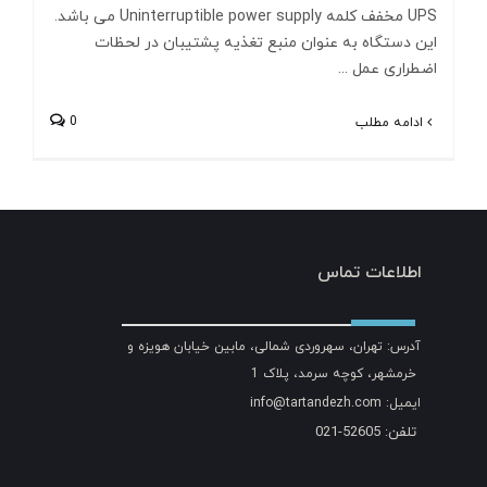
UPS مخفف کلمه Uninterruptible power supply می باشد.
این دستگاه به عنوان منبع تغذیه پشتیبان در لحظات
اضطراری عمل ...
0
ادامه مطلب
اطلاعات تماس
آدرس: تهران، سهروردی شمالی، مابین خیابان هویزه و
خرمشهر، کوچه سرمد، پلاک 1
ایمیل: info@tartandezh.com
تلفن: 52605-021