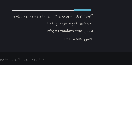
آدرس: تهران، سهروردی شمالی، مابین خیابان هویزه و
خرمشهر، کوچه سرمد، پلاک 1
ایمیل: info@tartandezh.com
تلفن: 52605-021
تمامی حقوق مادی و معنوی م