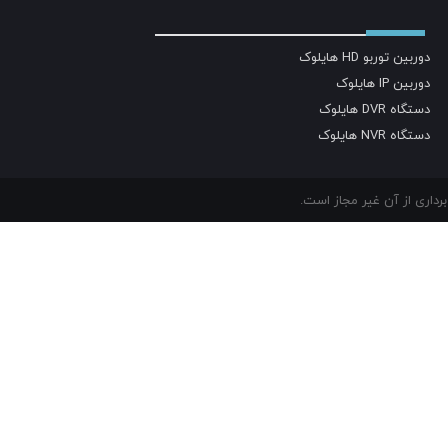
دوربین توربو HD هایلوک
دوربین IP هایلوک
دستگاه DVR هایلوک
دستگاه NVR هایلوک
داری از آن غیر مجاز است.