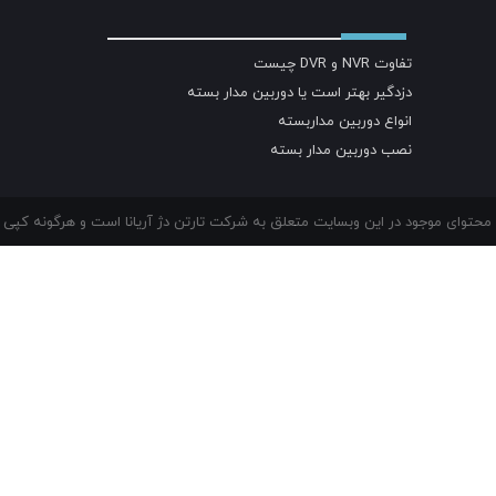
تفاوت NVR و DVR چیست
دزدگیر بهتر است یا دوربین مدار بسته
انواع دوربین مداربسته
نصب دوربین مدار بسته
حتوای موجود در این وبسایت متعلق به شرکت تارتن دژ آریانا است و هرگونه کپی بر