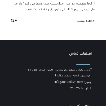
از کجا بفهمیم دوربین مداربسته صدا ضبط می کند؟ راه حل
های زیادی برای شناسایی دوربینی که قابلیت ضبط ...
0
ادامه مطلب
اطلاعات تماس
آدرس: تهران، سهروردی شمالی، مابین خیابان هویزه و
خرمشهر، کوچه سرمد، پلاک 1
ایمیل: info@tartandezh.com
تلفن: 52605-021