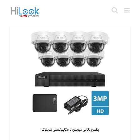
Ski
t
conten
پکیج 8تایی دوربین 3 مگاپیکسلی هایلوک